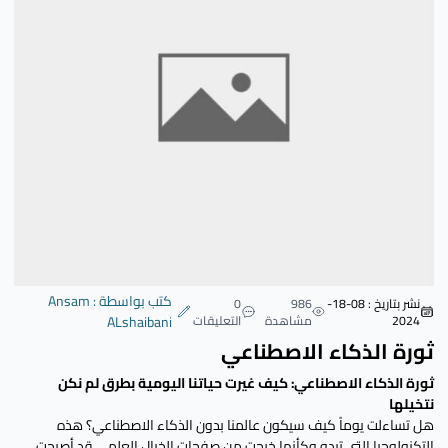
كتب بواسطة : Ansam
نشر بتاريخ : 08-18-
986
0
2024
مشاهدة
التعليقات
ALshaibani
ثورة الذكاء الاصطناعي
ثورة الذكاء الاصطناعي: كيف غيرت حياتنا اليومية بطرق لم نكن
نتخيلها
هل تساءلت يوماً كيف سيكون عالمنا بدون الذكاء الاصطناعي؟ هذه
التكنولوجيا التي تبدو وكأنها خرجت من صفحات الخيال العلمي قد أصبحت