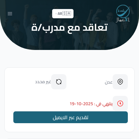
🇸🇦
AR
تعاقد مع مدرب/ة
غير محدد
عدن
ينتهي في : 2025-10-19
تقديم عبر الايميل