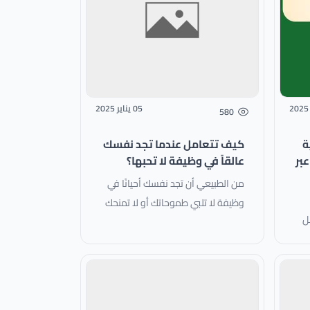
05 يناير 2025
580
ة
كيف تتعامل عندما تجد نفسك
بر
عالقاً في وظيفة لا تحبها؟
من الطبيعي أن تجد نفسك أحيانًا في
وظيفة لا تلبي طموحاتك أو لا تمنحك
ل
الشعور بالرضا. ربما تشعر بالإحباط، أو
تجد أن العمل يستهلك طاقتك
النفسية والجسدية دون مقابل
معنوي. إذا كنت تعاني من هذه
المشكلة، فلا تقلق؛ لست وحدك،