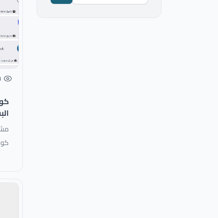
8
كور
البث ا
مشا
كورا 